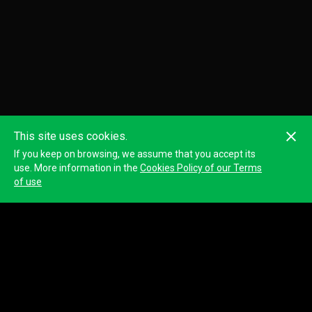
This site uses cookies.
If you keep on browsing, we assume that you accept its
use. More information in the
Cookies Policy of our Terms
of use
Race information
la “S.S.D. LA SPOLETONORCIA SRL” con il patrocinio del Comune
di Spoleto, organizza la III edizione della manifestazione
podistica di corsa in montagna – Trail Running denominata “SN