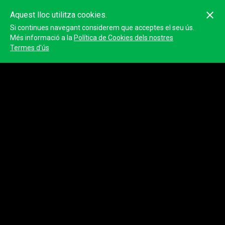
Aquest lloc utilitza cookies.
Si continues navegant considerem que acceptes el seu ús.
Més informació a la
Política de Cookies dels nostres
Termes d'ús
Medio Evo
Nom
Medio Evo
URL web
https://icron.tracktherace.com/gubbio-trail-citta-di-pietra/