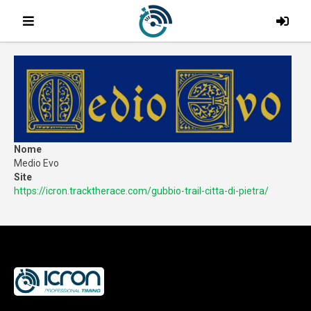
Nome
Medio Evo
Site
https://icron.tracktherace.com/gubbio-trail-citta-di-pietra/