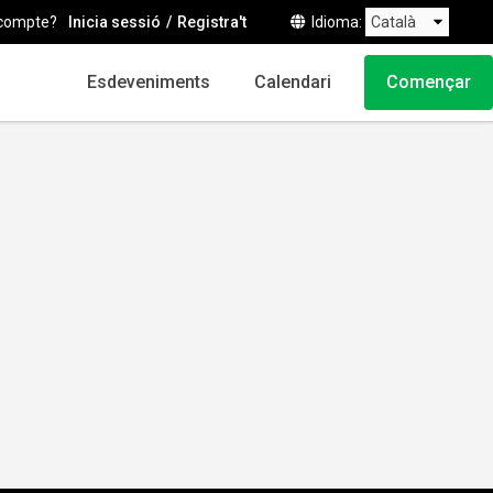
compte?
Inicia sessió
Registra't
Idioma
Esdeveniments
Calendari
Començar