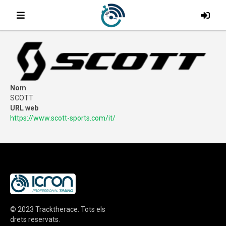
Nom
SCOTT
URL web
https://www.scott-sports.com/it/
© 2023
Tracktherace
.
Tots els
drets reservats.