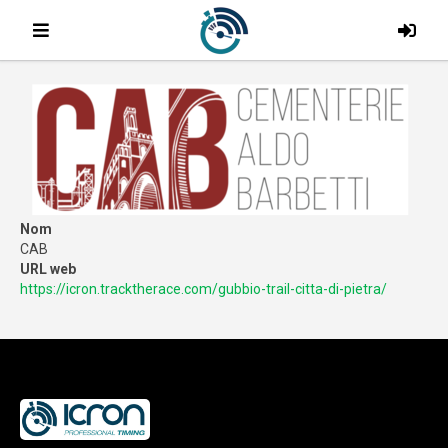
Nom
CAB
URL web
https://icron.tracktherace.com/gubbio-trail-citta-di-pietra/